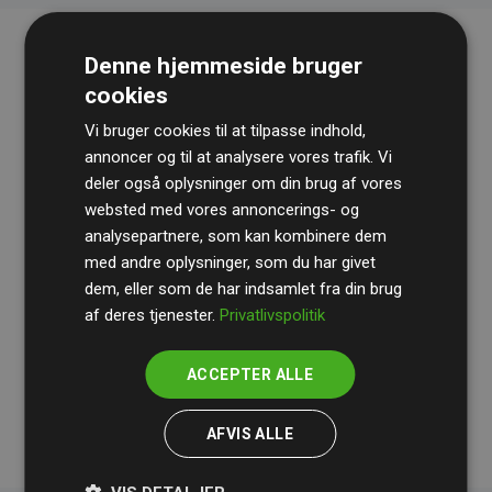
Denne hjemmeside bruger
cookies
Vi bruger cookies til at tilpasse indhold,
annoncer og til at analysere vores trafik. Vi
deler også oplysninger om din brug af vores
websted med vores annoncerings- og
Revisionshuset
BDO
gennemgår løbende vores
analysepartnere, som kan kombinere dem
beregninger og metode for at sikre gennemsigtighed
med andre oplysninger, som du har givet
og pålidelighed.
dem, eller som de har indsamlet fra din brug
Deres revision dokumenterer, at vores investeringer i
af deres tjenester.
Privatlivspolitik
klimaprojekter i gennemsnit kompenserer for
200% af
medlemmernes websites estimerede CO₂-
ACCEPTER ALLE
udledninger
.
AFVIS ALLE