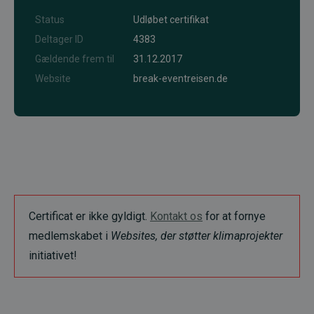
Status
Udløbet certifikat
Deltager ID
4383
Gældende frem til
31.12.2017
Website
break-eventreisen.de
Certificat er ikke gyldigt.
Kontakt os
for at fornye
medlemskabet i
Websites, der støtter klimaprojekter
initiativet!