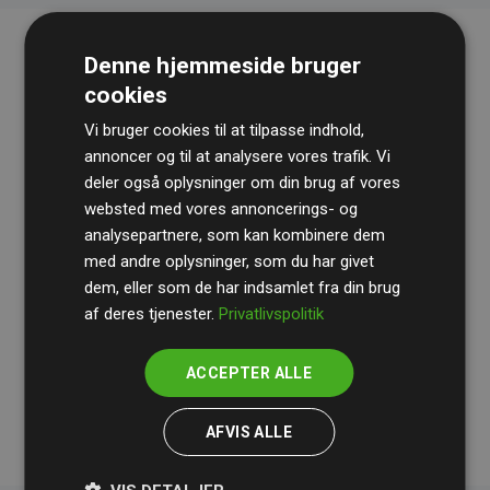
Denne hjemmeside bruger
cookies
Vi bruger cookies til at tilpasse indhold,
annoncer og til at analysere vores trafik. Vi
deler også oplysninger om din brug af vores
websted med vores annoncerings- og
Revisionshuset
BDO
gennemgår løbende vores
analysepartnere, som kan kombinere dem
beregninger og metode for at sikre gennemsigtighed
med andre oplysninger, som du har givet
og pålidelighed.
dem, eller som de har indsamlet fra din brug
Deres revision dokumenterer, at vores investeringer i
af deres tjenester.
Privatlivspolitik
klimaprojekter i gennemsnit kompenserer for
200% af
medlemmernes websites estimerede CO₂-
ACCEPTER ALLE
udledninger
.
AFVIS ALLE