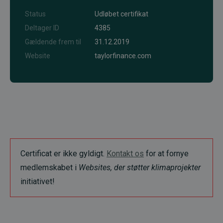
Status
Udløbet certifikat
Deltager ID
4385
Gældende frem til
31.12.2019
Website
taylorfinance.com
Certificat er ikke gyldigt.
Kontakt os
for at fornye
medlemskabet i
Websites, der støtter klimaprojekter
initiativet!