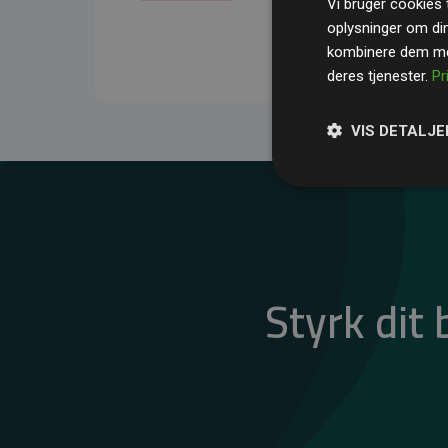
Vi bruger cookies t
gennemsnit kompensere
oplysninger om di
CO₂-udledninger
.
kombinere dem med
deres tjenester.
Pr
VIS DETALJE
Styrk dit