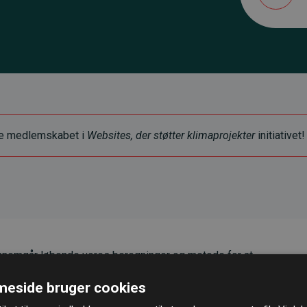
ye medlemskabet i
Websites, der støtter klimaprojekter
initiativet!
nemgår løbende vores beregninger og metode for at
g pålidelighed.
eside bruger cookies
er, at vores investeringer i klimaprojekter i