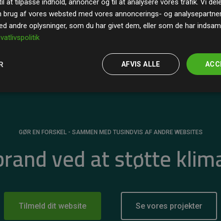
il at tilpasse indhold, annoncer og til at analysere vores trafik. Vi de
r for
200% af medlemmernes websites estimerede
n brug af vores websted med vores annoncerings- og analysepartne
 andre oplysninger, som du har givet dem, eller som de har indsamle
ivatlivspolitik
R
AFVIS ALLE
ACC
GØR EN FORSKEL - SAMMEN MED TUSINDVIS AF ANDRE WEBSITES
 brand ved at støtte klim
Tilmeld dit website
Se vores projekter