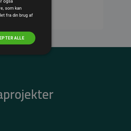
ler også
re, som kan
t fra din brug af
EPTER ALLE
aprojekter