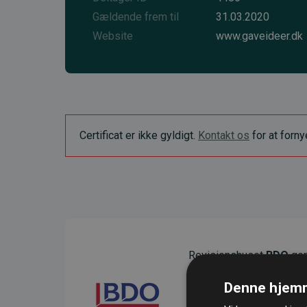
Gældende frem til
31.03.2020
Website
www.gaveideer.dk
Certificat er ikke gyldigt.
Kontakt os
for at forn
Revisionshuset
BDO
gen
sikre gennemsigtighed o
Denne hjemm
Deres revision dokumenter