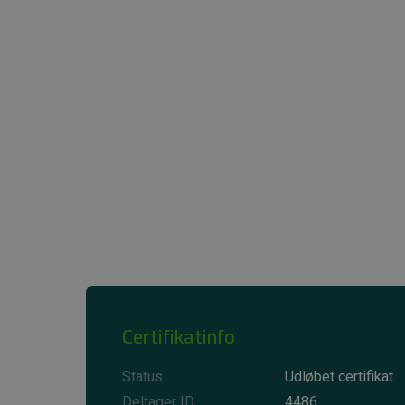
Certifikatinfo
Status
Udløbet certifikat
Deltager ID
4486