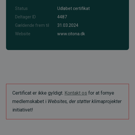
Status
Udløbet certifikat
Deltager ID
4487
Gældende frem til
31.03.2024
Website
www.citona.dk
Certificat er ikke gyldigt.
Kontakt os
for at fornye
medlemskabet i
Websites, der støtter klimaprojekter
initiativet!