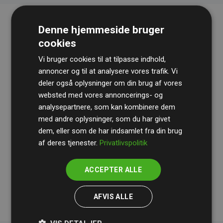
Denne hjemmeside bruger
cookies
Vi bruger cookies til at tilpasse indhold,
annoncer og til at analysere vores trafik. Vi
deler også oplysninger om din brug af vores
websted med vores annoncerings- og
Revisionshuset
BDO
gennemgår løbende vores
analysepartnere, som kan kombinere dem
beregninger og metode for at sikre gennemsigtighed
med andre oplysninger, som du har givet
og pålidelighed.
dem, eller som de har indsamlet fra din brug
Deres revision dokumenterer, at vores investeringer i
af deres tjenester.
Privatlivspolitik
klimaprojekter i gennemsnit kompenserer for
200% af
medlemmernes websites estimerede CO₂-
ACCEPTER ALLE
udledninger
.
AFVIS ALLE