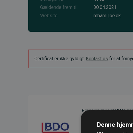
Gældende frem til
30.04.2021
Website
mbamiljoe.dk
Certificat er ikke gyldigt.
Kontakt os
for at forn
Revisionshuset
BDO
gen
sikre gennemsigtighed o
Denne hjemm
Deres revision dokumenter