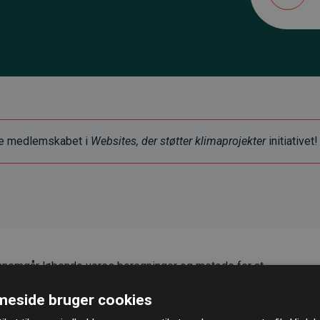
ye medlemskabet i
Websites, der støtter klimaprojekter
initiativet!
nemgår løbende vores beregninger og metode for at
g pålidelighed.
eside bruger cookies
er, at vores investeringer i klimaprojekter i