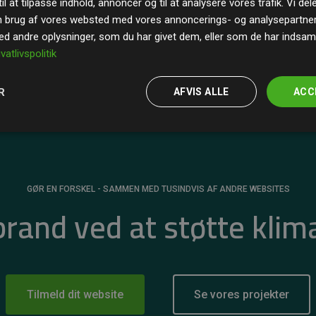
il at tilpasse indhold, annoncer og til at analysere vores trafik. Vi de
r for
200% af medlemmernes websites estimerede
n brug af vores websted med vores annoncerings- og analysepartne
 andre oplysninger, som du har givet dem, eller som de har indsamle
ivatlivspolitik
R
AFVIS ALLE
ACC
GØR EN FORSKEL - SAMMEN MED TUSINDVIS AF ANDRE WEBSITES
 brand ved at støtte klim
Tilmeld dit website
Se vores projekter