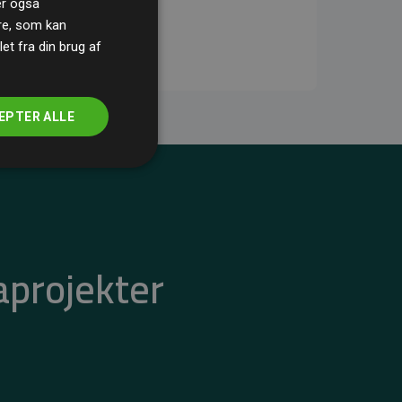
ler også
re, som kan
t fra din brug af
EPTER ALLE
aprojekter