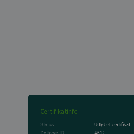
Certifikatinfo
Status
Udløbet certifikat
Deltager ID
4512