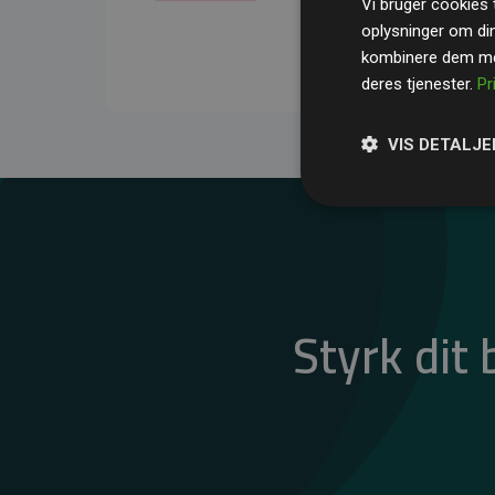
Vi bruger cookies t
gennemsnit kompensere
oplysninger om di
CO₂-udledninger
.
kombinere dem med
deres tjenester.
Pr
VIS DETALJE
Styrk dit