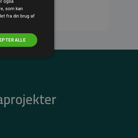
ler også
re, som kan
t fra din brug af
EPTER ALLE
aprojekter