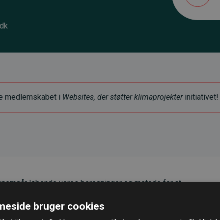
.dk
ye medlemskabet i
Websites, der støtter klimaprojekter
initiativet!
nemgår løbende vores beregninger og metode for at
g pålidelighed.
eside bruger cookies
er, at vores investeringer i klimaprojekter i