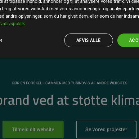
il at tilpasse indhold, annoncer og til at analysere vores trafik. Vi de
r for
200% af medlemmernes websites estimerede
n brug af vores websted med vores annoncerings- og analysepartne
 andre oplysninger, som du har givet dem, eller som de har indsamle
ivatlivspolitik
R
AFVIS ALLE
ACC
GØR EN FORSKEL - SAMMEN MED TUSINDVIS AF ANDRE WEBSITES
 brand ved at støtte klim
Tilmeld dit website
Se vores projekter