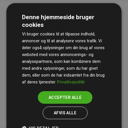
Denne hjemmeside bruger
cookies
Vi bruger cookies til at tilpasse indhold,
annoncer og til at analysere vores trafik. Vi
deler også oplysninger om din brug af vores
websted med vores annoncerings- og
Revisionshuset
BDO
gennemgår løbende vores
analysepartnere, som kan kombinere dem
beregninger og metode for at sikre gennemsigtighed
med andre oplysninger, som du har givet
og pålidelighed.
dem, eller som de har indsamlet fra din brug
Deres revision dokumenterer, at vores investeringer i
af deres tjenester.
Privatlivspolitik
klimaprojekter i gennemsnit kompenserer for
200% af
medlemmernes websites estimerede CO₂-
ACCEPTER ALLE
udledninger
.
AFVIS ALLE