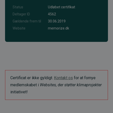
Status
Udløbet certifikat
Deltager ID
4562
Gældende frem til
30.06.2019
Website
memorize.dk
Certificat er ikke gyldigt.
Kontakt os
for at fornye
medlemskabet i
Websites, der støtter klimaprojekter
initiativet!