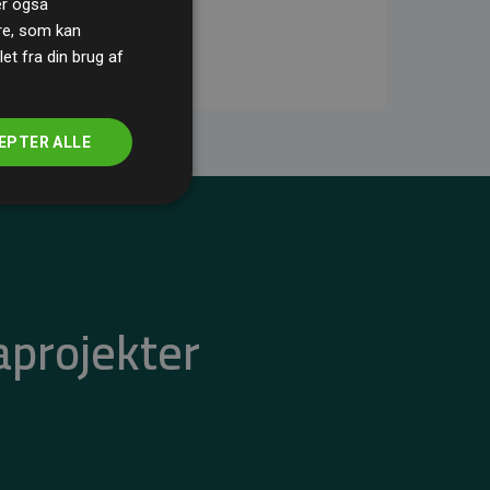
ler også
re, som kan
t fra din brug af
EPTER ALLE
aprojekter