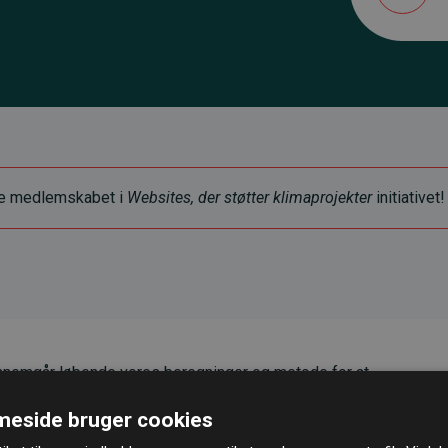
ye medlemskabet i
Websites, der støtter klimaprojekter
initiativet!
nemgår løbende vores beregninger og metode for at
g pålidelighed.
eside bruger cookies
er, at vores investeringer i klimaprojekter i