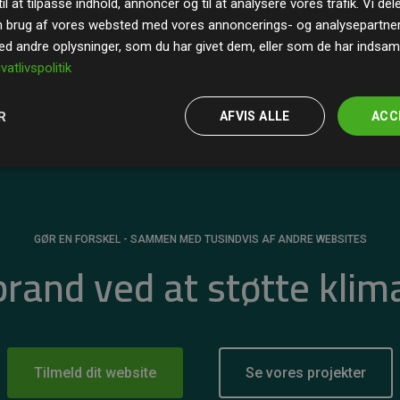
il at tilpasse indhold, annoncer og til at analysere vores trafik. Vi de
r for
200% af medlemmernes websites estimerede
n brug af vores websted med vores annoncerings- og analysepartne
 andre oplysninger, som du har givet dem, eller som de har indsamle
ivatlivspolitik
R
AFVIS ALLE
ACC
GØR EN FORSKEL - SAMMEN MED TUSINDVIS AF ANDRE WEBSITES
 brand ved at støtte klim
Tilmeld dit website
Se vores projekter