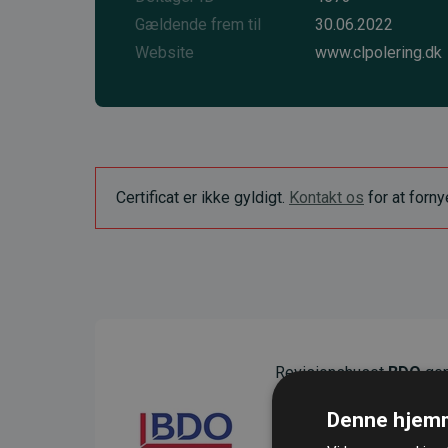
Gældende frem til
30.06.2022
Website
www.clpolering.dk
Certificat er ikke gyldigt.
Kontakt os
for at forn
Revisionshuset
BDO
gen
sikre gennemsigtighed o
Denne hjemm
Deres revision dokumenter