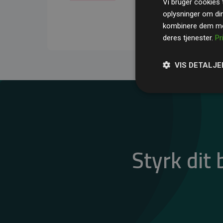
Vi bruger cookies t
gennemsnit kompensere
oplysninger om di
CO₂-udledninger
.
kombinere dem med
deres tjenester.
Pr
VIS DETALJE
Styrk dit