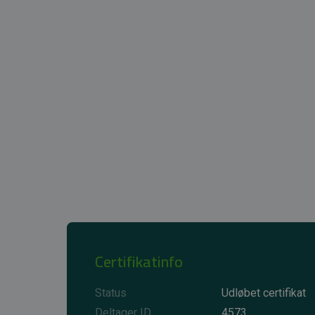
Certifikatinfo
Status
Udløbet certifikat
Deltager ID
4573