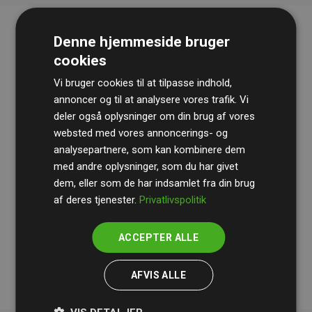
Denne hjemmeside bruger
cookies
Vi bruger cookies til at tilpasse indhold,
annoncer og til at analysere vores trafik. Vi
deler også oplysninger om din brug af vores
websted med vores annoncerings- og
Revisionshuset
BDO
gennemgår løbende vores
analysepartnere, som kan kombinere dem
beregninger og metode for at sikre gennemsigtighed
med andre oplysninger, som du har givet
og pålidelighed.
dem, eller som de har indsamlet fra din brug
Deres revision dokumenterer, at vores investeringer i
af deres tjenester.
Privatlivspolitik
klimaprojekter i gennemsnit kompenserer for
200% af
medlemmernes websites estimerede CO₂-
ACCEPTER ALLE
udledninger
.
AFVIS ALLE