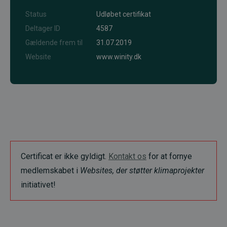
Status
Udløbet certifikat
Deltager ID
4587
Gældende frem til
31.07.2019
Website
www.winity.dk
Certificat er ikke gyldigt.
Kontakt os
for at fornye
medlemskabet i
Websites, der støtter klimaprojekter
initiativet!