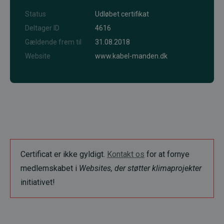
Status
Udløbet certifikat
Deltager ID
4616
Gældende frem til
31.08.2018
Website
www.kabel-manden.dk
Certificat er ikke gyldigt.
Kontakt os
for at fornye
medlemskabet i
Websites, der støtter klimaprojekter
initiativet!