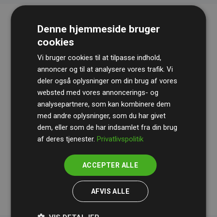
Denne hjemmeside bruger
cookies
Vi bruger cookies til at tilpasse indhold,
annoncer og til at analysere vores trafik. Vi
deler også oplysninger om din brug af vores
websted med vores annoncerings- og
Revisionshuset
BDO
gennemgår løbende vores
analysepartnere, som kan kombinere dem
beregninger og metode for at sikre gennemsigtighed
med andre oplysninger, som du har givet
og pålidelighed.
dem, eller som de har indsamlet fra din brug
Deres revision dokumenterer, at vores investeringer i
af deres tjenester.
Privatlivspolitik
klimaprojekter i gennemsnit kompenserer for
200% af
medlemmernes websites estimerede CO₂-
ACCEPTER ALLE
udledninger
.
AFVIS ALLE