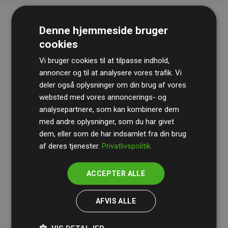
Denne hjemmeside bruger
cookies
Vi bruger cookies til at tilpasse indhold,
annoncer og til at analysere vores trafik. Vi
deler også oplysninger om din brug af vores
websted med vores annoncerings- og
Revisionshuset
BDO
gennemgår løbende vores
analysepartnere, som kan kombinere dem
beregninger og metode for at sikre gennemsigtighed
med andre oplysninger, som du har givet
og pålidelighed.
dem, eller som de har indsamlet fra din brug
Deres revision dokumenterer, at vores investeringer i
af deres tjenester.
Privatlivspolitik
klimaprojekter i gennemsnit kompenserer for
200% af
medlemmernes websites estimerede CO₂-
ACCEPTER ALLE
udledninger
.
AFVIS ALLE