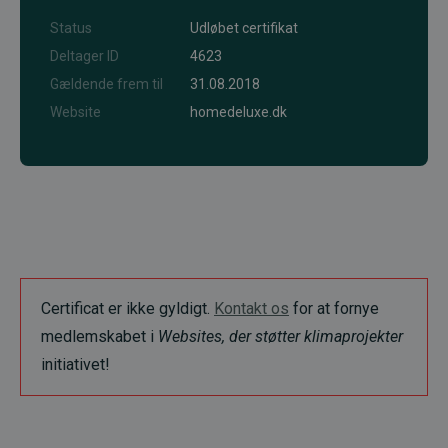
Status
Udløbet certifikat
Deltager ID
4623
Gældende frem til
31.08.2018
Website
homedeluxe.dk
Certificat er ikke gyldigt.
Kontakt os
for at fornye
medlemskabet i
Websites, der støtter klimaprojekter
initiativet!