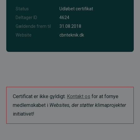
Status
Udløbet certifikat
Deltager ID
4624
Gældende frem til
31.08.2018
Website
cbnteknik.dk
Certificat er ikke gyldigt.
Kontakt os
for at fornye
medlemskabet i
Websites, der støtter klimaprojekter
initiativet!