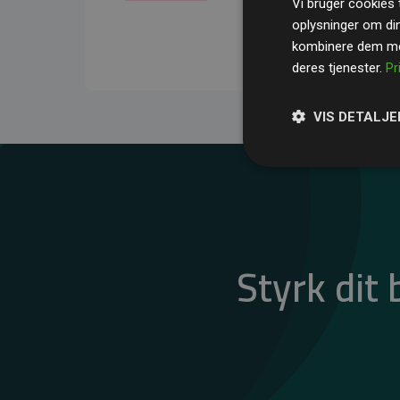
Vi bruger cookies t
gennemsnit kompensere
oplysninger om di
CO₂-udledninger
.
kombinere dem med
deres tjenester.
Pr
VIS DETALJE
Styrk dit