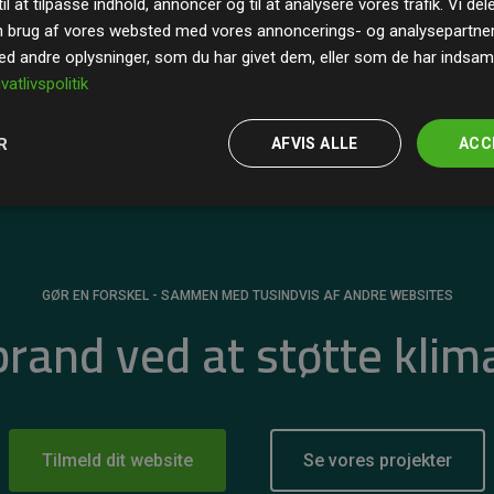
il at tilpasse indhold, annoncer og til at analysere vores trafik. Vi de
r for
200% af medlemmernes websites estimerede
n brug af vores websted med vores annoncerings- og analysepartne
 andre oplysninger, som du har givet dem, eller som de har indsamle
ivatlivspolitik
R
AFVIS ALLE
ACC
GØR EN FORSKEL - SAMMEN MED TUSINDVIS AF ANDRE WEBSITES
 brand ved at støtte klim
Tilmeld dit website
Se vores projekter