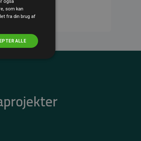
ler også
re, som kan
t fra din brug af
EPTER ALLE
aprojekter