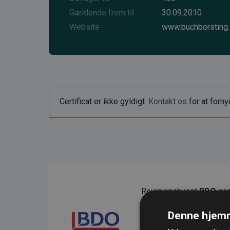
Gældende frem til
30.09.2010
Website
www.buchborsting
Certificat er ikke gyldigt.
Kontakt os
for at forn
Revisionshuset
BDO
gen
sikre gennemsigtighed o
Denne hjemm
Deres revision dokumenter