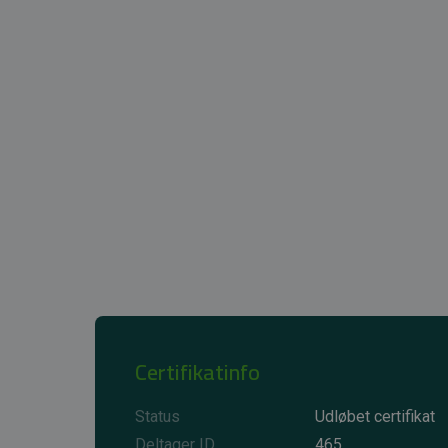
Certifikatinfo
Status
Udløbet certifikat
Deltager ID
465