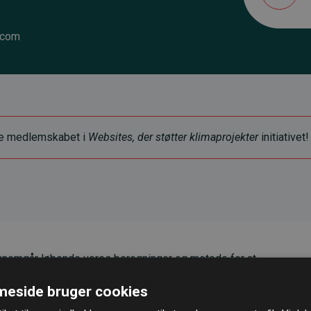
.com
ye medlemskabet i
Websites, der støtter klimaprojekter
initiativet!
nemgår løbende vores beregninger og metode for at
g pålidelighed.
eside bruger cookies
er, at vores investeringer i klimaprojekter i