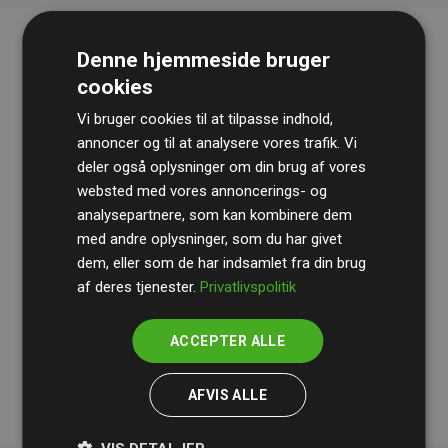
Denne hjemmeside bruger
cookies
Vi bruger cookies til at tilpasse indhold,
annoncer og til at analysere vores trafik. Vi
deler også oplysninger om din brug af vores
websted med vores annoncerings- og
Revisionshuset
BDO
gennemgår løbende vores
analysepartnere, som kan kombinere dem
beregninger og metode for at sikre gennemsigtighed
med andre oplysninger, som du har givet
og pålidelighed.
dem, eller som de har indsamlet fra din brug
Deres revision dokumenterer, at vores investeringer i
af deres tjenester.
Privatlivspolitik
klimaprojekter i gennemsnit kompenserer for
200% af
medlemmernes websites estimerede CO₂-
ACCEPTER ALLE
udledninger
.
AFVIS ALLE