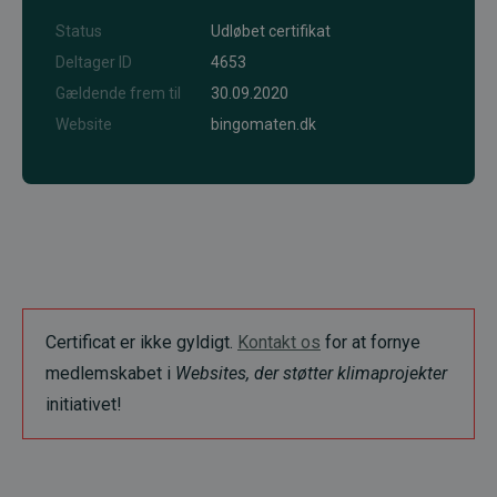
Status
Udløbet certifikat
Deltager ID
4653
Gældende frem til
30.09.2020
Website
bingomaten.dk
Certificat er ikke gyldigt.
Kontakt os
for at fornye
medlemskabet i
Websites, der støtter klimaprojekter
initiativet!