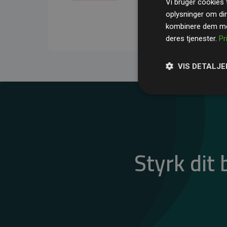
Vi bruger cookies t
gennemsnit kompensere
oplysninger om di
CO₂-udledninger
.
kombinere dem med
deres tjenester.
Pr
VIS DETALJE
Styrk dit