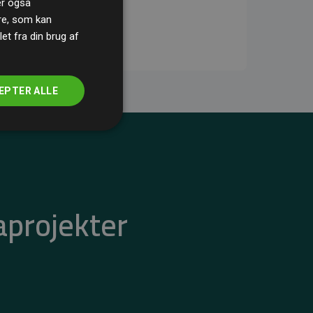
ler også
re, som kan
t fra din brug af
EPTER ALLE
aprojekter