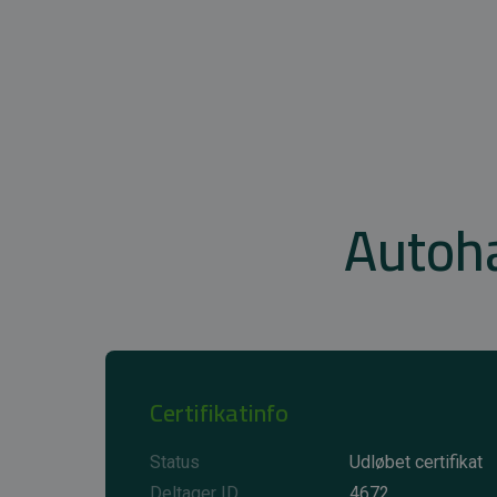
Autoh
Certifikatinfo
Status
Udløbet certifikat
Deltager ID
4672