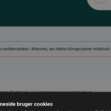
ye medlemskabet i
Websites, der støtter klimaprojekter
initiativet!
nemgår løbende vores beregninger og metode for at
g pålidelighed.
eside bruger cookies
er, at vores investeringer i klimaprojekter i