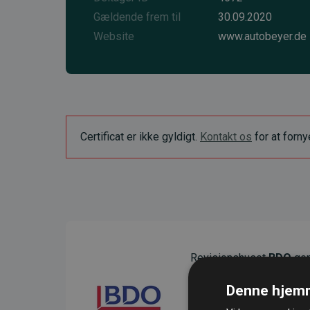
Gældende frem til
30.09.2020
Website
www.autobeyer.de
Certificat er ikke gyldigt.
Kontakt os
for at forn
Revisionshuset
BDO
gen
sikre gennemsigtighed o
Denne hjemm
Deres revision dokumenter