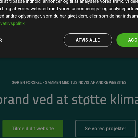
il at tilpasse indhold, annoncer og til at analysere vores trafik. Vi de
r for
200% af medlemmernes websites estimerede
n brug af vores websted med vores annoncerings- og analysepartne
 andre oplysninger, som du har givet dem, eller som de har indsamle
ivatlivspolitik
R
AFVIS ALLE
ACC
GØR EN FORSKEL - SAMMEN MED TUSINDVIS AF ANDRE WEBSITES
 brand ved at støtte klim
Tilmeld dit website
Se vores projekter