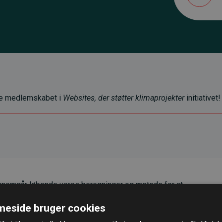
ye medlemskabet i
Websites, der støtter klimaprojekter
initiativet!
nemgår løbende vores beregninger og metode for at
g pålidelighed.
eside bruger cookies
er, at vores investeringer i klimaprojekter i