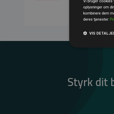
Vi bruger cookies t
gennemsnit kompensere
oplysninger om di
CO₂-udledninger
.
kombinere dem med
deres tjenester.
Pr
VIS DETALJE
Styrk dit