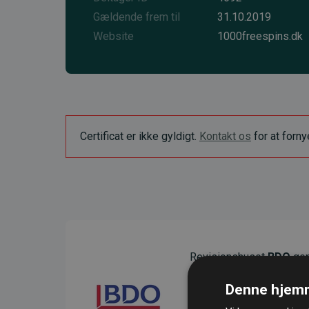
Gældende frem til
31.10.2019
Website
1000freespins.dk
Certificat er ikke gyldigt.
Kontakt os
for at forn
Revisionshuset
BDO
gen
sikre gennemsigtighed o
Denne hjemm
Deres revision dokumenter