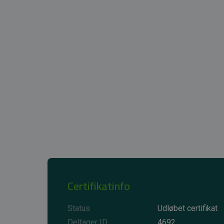
Certifikatinfo
Status
Udløbet certifikat
Deltager ID
4692