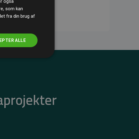
ler også
re, som kan
t fra din brug af
EPTER ALLE
aprojekter