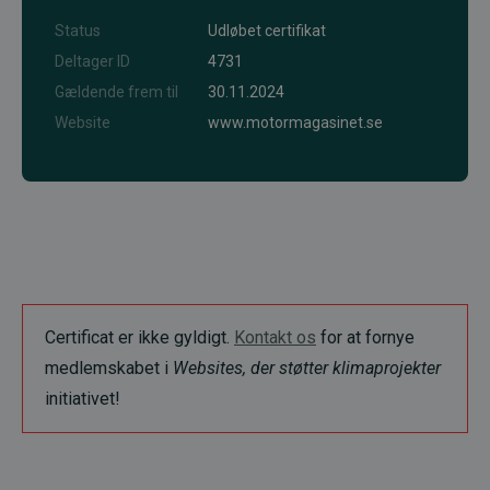
Status
Udløbet certifikat
Deltager ID
4731
Gældende frem til
30.11.2024
Website
www.motormagasinet.se
Certificat er ikke gyldigt.
Kontakt os
for at fornye
medlemskabet i
Websites, der støtter klimaprojekter
initiativet!