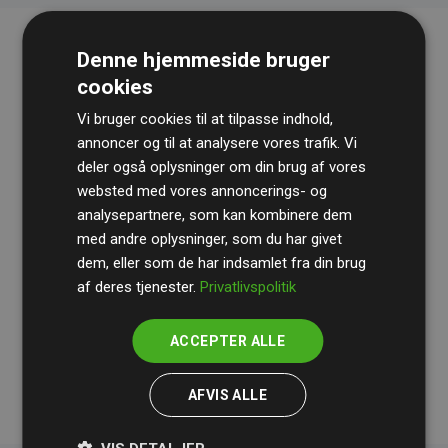
Denne hjemmeside bruger
cookies
Vi bruger cookies til at tilpasse indhold,
annoncer og til at analysere vores trafik. Vi
deler også oplysninger om din brug af vores
websted med vores annoncerings- og
Revisionshuset
BDO
gennemgår løbende vores
analysepartnere, som kan kombinere dem
beregninger og metode for at sikre gennemsigtighed
med andre oplysninger, som du har givet
og pålidelighed.
dem, eller som de har indsamlet fra din brug
Deres revision dokumenterer, at vores investeringer i
af deres tjenester.
Privatlivspolitik
klimaprojekter i gennemsnit kompenserer for
200% af
medlemmernes websites estimerede CO₂-
ACCEPTER ALLE
udledninger
.
AFVIS ALLE