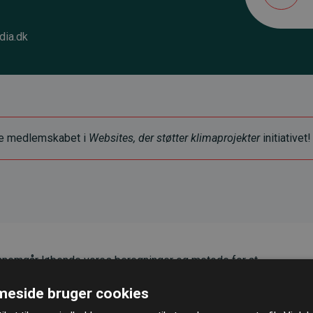
dia.dk
ye medlemskabet i
Websites, der støtter klimaprojekter
initiativet!
nemgår løbende vores beregninger og metode for at
g pålidelighed.
eside bruger cookies
er, at vores investeringer i klimaprojekter i