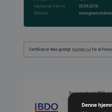
Gældende frem til
30.09.2016
Website
www.greenclickme
Certificat er ikke gyldigt.
Kontakt os
for at forn
Revisionshuset
BDO
gen
sikre gennemsigtighed o
Denne hjemm
Deres revision dokumenter