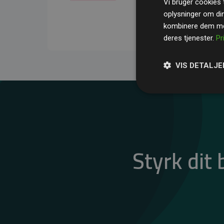
Vi bruger cookies t
gennemsnit kompensere
oplysninger om di
CO₂-udledninger
.
kombinere dem med
deres tjenester.
Pr
VIS DETALJE
Styrk dit