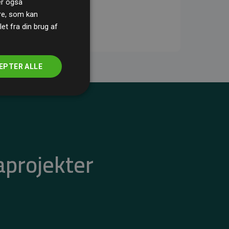
ler også
re, som kan
t fra din brug af
EPTER ALLE
aprojekter