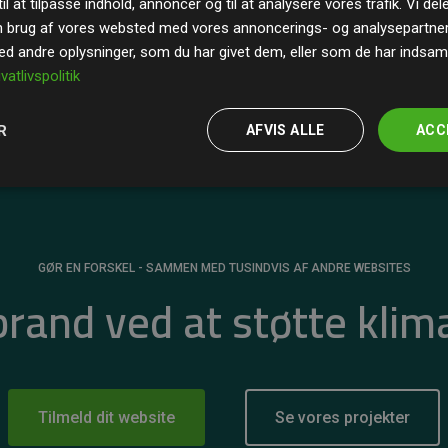
il at tilpasse indhold, annoncer og til at analysere vores trafik. Vi de
r for
200% af medlemmernes websites estimerede
n brug af vores websted med vores annoncerings- og analysepartne
 andre oplysninger, som du har givet dem, eller som de har indsamle
ivatlivspolitik
R
AFVIS ALLE
ACC
GØR EN FORSKEL - SAMMEN MED TUSINDVIS AF ANDRE WEBSITES
 brand ved at støtte klim
Tilmeld dit website
Se vores projekter