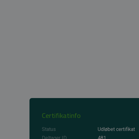
Certifikatinfo
Status
Udløbet certifikat
Deltager ID
481