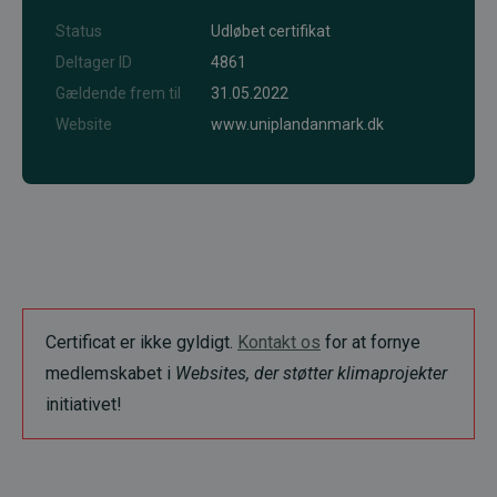
Status
Udløbet certifikat
Deltager ID
4861
Gældende frem til
31.05.2022
Website
www.uniplandanmark.dk
Certificat er ikke gyldigt.
Kontakt os
for at fornye
medlemskabet i
Websites, der støtter klimaprojekter
initiativet!