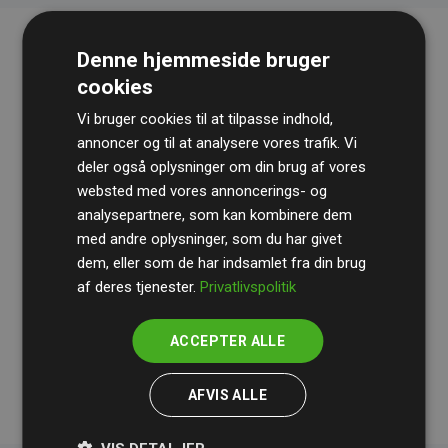
Denne hjemmeside bruger
cookies
Vi bruger cookies til at tilpasse indhold,
annoncer og til at analysere vores trafik. Vi
deler også oplysninger om din brug af vores
websted med vores annoncerings- og
Revisionshuset
BDO
gennemgår løbende vores
analysepartnere, som kan kombinere dem
beregninger og metode for at sikre gennemsigtighed
med andre oplysninger, som du har givet
og pålidelighed.
dem, eller som de har indsamlet fra din brug
Deres revision dokumenterer, at vores investeringer i
af deres tjenester.
Privatlivspolitik
klimaprojekter i gennemsnit kompenserer for
200% af
medlemmernes websites estimerede CO₂-
ACCEPTER ALLE
udledninger
.
AFVIS ALLE