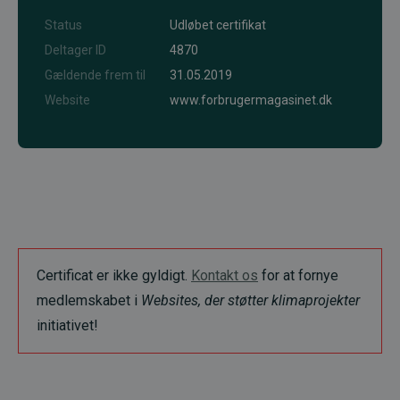
Status
Udløbet certifikat
Deltager ID
4870
Gældende frem til
31.05.2019
Website
www.forbrugermagasinet.dk
Certificat er ikke gyldigt.
Kontakt os
for at fornye
medlemskabet i
Websites, der støtter klimaprojekter
initiativet!