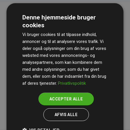
Denne hjemmeside bruger
cookies
Vi bruger cookies til at tilpasse indhold,
annoncer og til at analysere vores trafik. Vi
deler også oplysninger om din brug af vores
websted med vores annoncerings- og
Revisionshuset
BDO
gennemgår løbende vores
analysepartnere, som kan kombinere dem
beregninger og metode for at sikre gennemsigtighed
med andre oplysninger, som du har givet
og pålidelighed.
dem, eller som de har indsamlet fra din brug
Deres revision dokumenterer, at vores investeringer i
af deres tjenester.
Privatlivspolitik
klimaprojekter i gennemsnit kompenserer for
200% af
medlemmernes websites estimerede CO₂-
ACCEPTER ALLE
udledninger
.
AFVIS ALLE