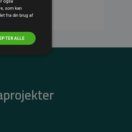
ler også
re, som kan
t fra din brug af
EPTER ALLE
aprojekter