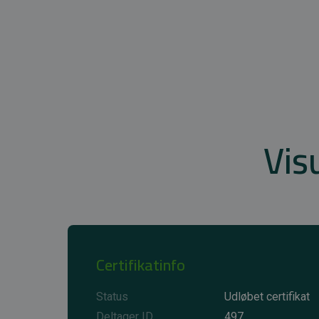
Vis
Certifikatinfo
Status
Udløbet certifikat
Deltager ID
497