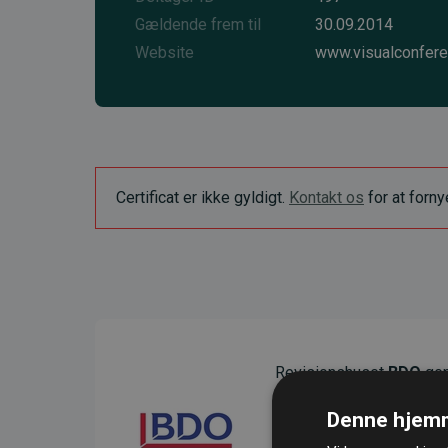
Gældende frem til
30.09.2014
Website
www.visualconfere
Certificat er ikke gyldigt.
Kontakt os
for at forn
Revisionshuset
BDO
gen
sikre gennemsigtighed o
Denne hjemm
Deres revision dokumenter