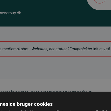
ncegroup.dk
ye medlemskabet i
Websites, der støtter klimaprojekter
initiativet!
nemgår løbende vores beregninger og metode for at
g pålidelighed.
eside bruger cookies
er, at vores investeringer i klimaprojekter i