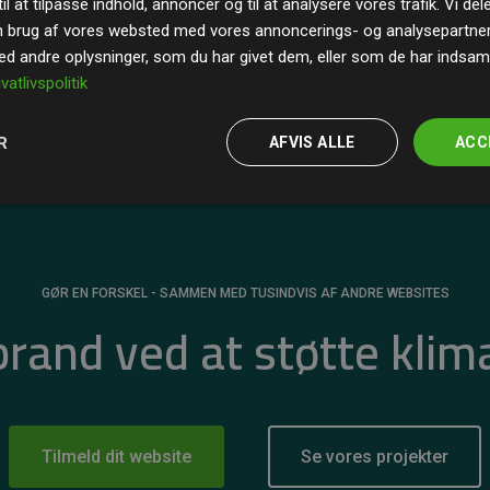
il at tilpasse indhold, annoncer og til at analysere vores trafik. Vi de
r for
200% af medlemmernes websites estimerede
n brug af vores websted med vores annoncerings- og analysepartne
 andre oplysninger, som du har givet dem, eller som de har indsamle
ivatlivspolitik
R
AFVIS ALLE
ACC
GØR EN FORSKEL - SAMMEN MED TUSINDVIS AF ANDRE WEBSITES
 brand ved at støtte klim
Tilmeld dit website
Se vores projekter