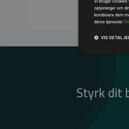
Vi bruger cookies t
gennemsnit kompensere
oplysninger om di
CO₂-udledninger
.
kombinere dem med
deres tjenester.
Pr
VIS DETALJE
Styrk dit