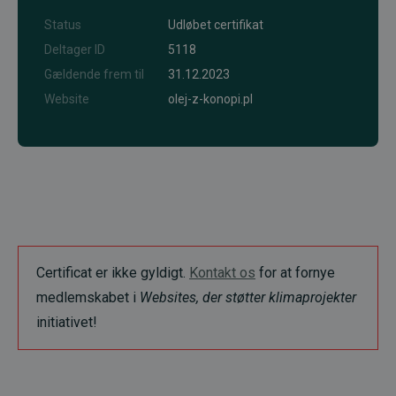
Status
Udløbet certifikat
Deltager ID
5118
Gældende frem til
31.12.2023
Website
olej-z-konopi.pl
Certificat er ikke gyldigt.
Kontakt os
for at fornye
medlemskabet i
Websites, der støtter klimaprojekter
initiativet!