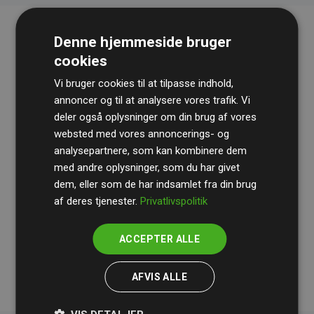
Denne hjemmeside bruger
cookies
Vi bruger cookies til at tilpasse indhold,
annoncer og til at analysere vores trafik. Vi
deler også oplysninger om din brug af vores
websted med vores annoncerings- og
Revisionshuset
BDO
gennemgår løbende vores
analysepartnere, som kan kombinere dem
beregninger og metode for at sikre gennemsigtighed
med andre oplysninger, som du har givet
og pålidelighed.
dem, eller som de har indsamlet fra din brug
Deres revision dokumenterer, at vores investeringer i
af deres tjenester.
Privatlivspolitik
klimaprojekter i gennemsnit kompenserer for
200% af
medlemmernes websites estimerede CO₂-
ACCEPTER ALLE
udledninger
.
AFVIS ALLE