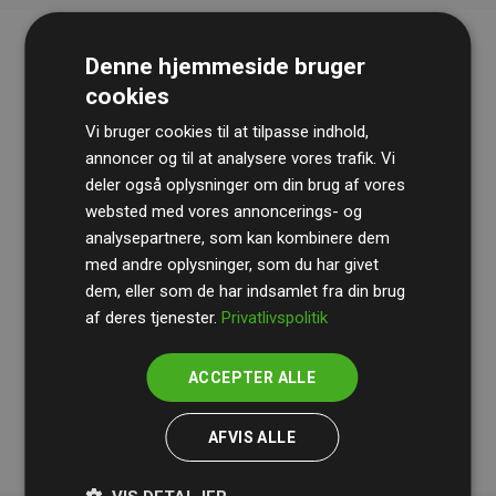
Denne hjemmeside bruger
cookies
Vi bruger cookies til at tilpasse indhold,
annoncer og til at analysere vores trafik. Vi
deler også oplysninger om din brug af vores
websted med vores annoncerings- og
Revisionshuset
BDO
gennemgår løbende vores
analysepartnere, som kan kombinere dem
beregninger og metode for at sikre gennemsigtighed
med andre oplysninger, som du har givet
og pålidelighed.
dem, eller som de har indsamlet fra din brug
Deres revision dokumenterer, at vores investeringer i
af deres tjenester.
Privatlivspolitik
klimaprojekter i gennemsnit kompenserer for
200% af
medlemmernes websites estimerede CO₂-
ACCEPTER ALLE
udledninger
.
AFVIS ALLE