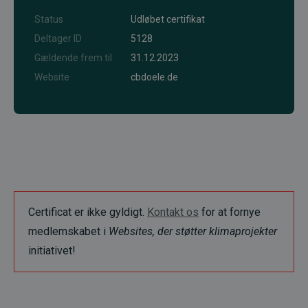
Status
Udløbet certifikat
Deltager ID
5128
Gældende frem til
31.12.2023
Website
cbdoele.de
Certificat er ikke gyldigt.
Kontakt os
for at fornye
medlemskabet i
Websites, der støtter klimaprojekter
initiativet!