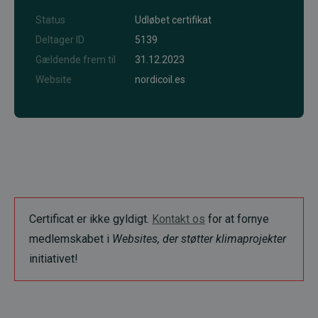
Status
Udløbet certifikat
Deltager ID
5139
Gældende frem til
31.12.2023
Website
nordicoil.es
Certificat er ikke gyldigt.
Kontakt os
for at fornye
medlemskabet i
Websites, der støtter klimaprojekter
initiativet!