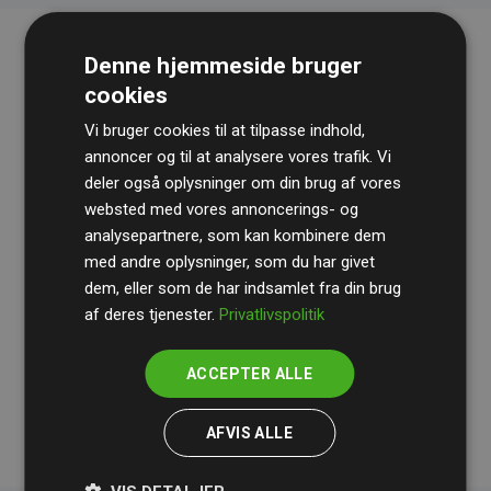
Denne hjemmeside bruger
cookies
Vi bruger cookies til at tilpasse indhold,
annoncer og til at analysere vores trafik. Vi
deler også oplysninger om din brug af vores
websted med vores annoncerings- og
Revisionshuset
BDO
gennemgår løbende vores
analysepartnere, som kan kombinere dem
beregninger og metode for at sikre gennemsigtighed
med andre oplysninger, som du har givet
og pålidelighed.
dem, eller som de har indsamlet fra din brug
Deres revision dokumenterer, at vores investeringer i
af deres tjenester.
Privatlivspolitik
klimaprojekter i gennemsnit kompenserer for
200% af
medlemmernes websites estimerede CO₂-
ACCEPTER ALLE
udledninger
.
AFVIS ALLE