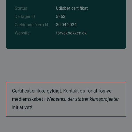
Status
Udløbet certifikat
Deltager ID
5263
Gældende frem til
30.04.2024
Website
torvekoekken.dk
Certificat er ikke gyldigt.
Kontakt os
for at fornye
medlemskabet i
Websites, der støtter klimaprojekter
initiativet!