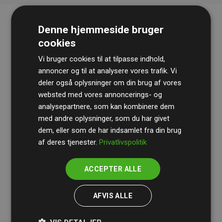
Denne hjemmeside bruger
cookies
Vi bruger cookies til at tilpasse indhold,
annoncer og til at analysere vores trafik. Vi
deler også oplysninger om din brug af vores
websted med vores annoncerings- og
Revisionshuset
BDO
gennemgår løbende vores
analysepartnere, som kan kombinere dem
beregninger og metode for at sikre gennemsigtighed
med andre oplysninger, som du har givet
og pålidelighed.
dem, eller som de har indsamlet fra din brug
Deres revision dokumenterer, at vores investeringer i
af deres tjenester.
Privatlivspolitik
klimaprojekter i gennemsnit kompenserer for
200% af
medlemmernes websites estimerede CO₂-
ACCEPTER ALLE
udledninger
.
AFVIS ALLE