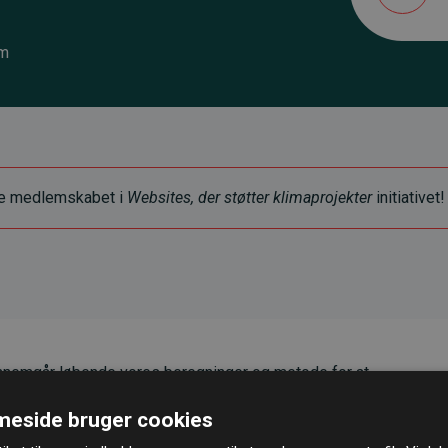
om
ye medlemskabet i
Websites, der støtter klimaprojekter
initiativet!
nemgår løbende vores beregninger og metode for at
g pålidelighed.
eside bruger cookies
er, at vores investeringer i klimaprojekter i