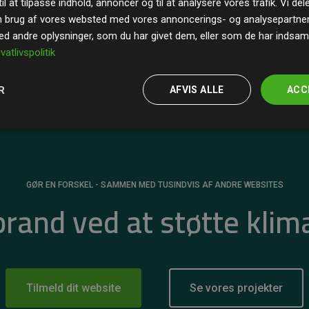
il at tilpasse indhold, annoncer og til at analysere vores trafik. Vi de
r for
200% af medlemmernes websites estimerede
n brug af vores websted med vores annoncerings- og analysepartne
 andre oplysninger, som du har givet dem, eller som de har indsamle
ivatlivspolitik
R
AFVIS ALLE
ACC
GØR EN FORSKEL - SAMMEN MED TUSINDVIS AF ANDRE WEBSITES
 brand ved at støtte klim
Tilmeld dit website
Se vores projekter