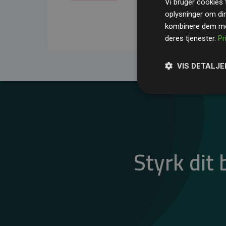
Vi bruger cookies t
gennemsnit kompensere
oplysninger om di
CO₂-udledninger
.
kombinere dem med
deres tjenester.
Pr
VIS DETALJE
Styrk dit