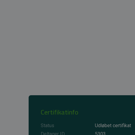
Certifikatinfo
Status
Udløbet certifikat
Deltager ID
5303