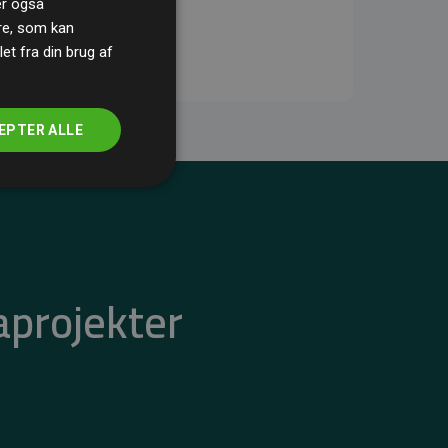
ler også
re, som kan
t fra din brug af
EPTER ALLE
aprojekter