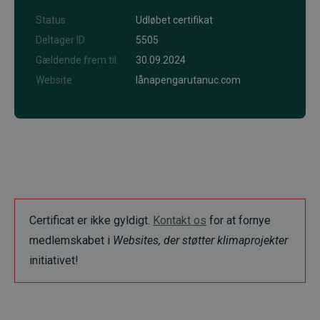
Status
Udløbet certifikat
Deltager ID
5505
Gældende frem til
30.09.2024
Website
lånapengarutanuc.com
Certificat er ikke gyldigt.
Kontakt os
for at fornye
medlemskabet i
Websites, der støtter klimaprojekter
initiativet!