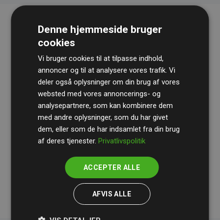
Denne hjemmeside bruger
cookies
Vi bruger cookies til at tilpasse indhold,
annoncer og til at analysere vores trafik. Vi
deler også oplysninger om din brug af vores
websted med vores annoncerings- og
Revisionshuset
BDO
gennemgår løbende vores
analysepartnere, som kan kombinere dem
beregninger og metode for at sikre gennemsigtighed
med andre oplysninger, som du har givet
og pålidelighed.
dem, eller som de har indsamlet fra din brug
Deres revision dokumenterer, at vores investeringer i
af deres tjenester.
Privatlivspolitik
klimaprojekter i gennemsnit kompenserer for
200% af
medlemmernes websites estimerede CO₂-
ACCEPTER ALLE
udledninger
.
AFVIS ALLE