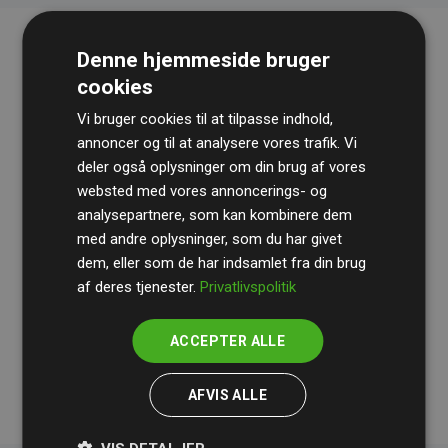
Denne hjemmeside bruger
cookies
Vi bruger cookies til at tilpasse indhold,
annoncer og til at analysere vores trafik. Vi
deler også oplysninger om din brug af vores
websted med vores annoncerings- og
Revisionshuset
BDO
gennemgår løbende vores
analysepartnere, som kan kombinere dem
beregninger og metode for at sikre gennemsigtighed
med andre oplysninger, som du har givet
og pålidelighed.
dem, eller som de har indsamlet fra din brug
Deres revision dokumenterer, at vores investeringer i
af deres tjenester.
Privatlivspolitik
klimaprojekter i gennemsnit kompenserer for
200% af
medlemmernes websites estimerede CO₂-
ACCEPTER ALLE
udledninger
.
AFVIS ALLE