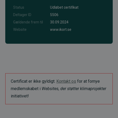
Status
Udløbet certifikat
Deltager ID
5506
Gældende frem til
30.09.2024
Website
www.ikort.se
Certificat er ikke gyldigt.
Kontakt os
for at fornye
medlemskabet i
Websites, der støtter klimaprojekter
initiativet!