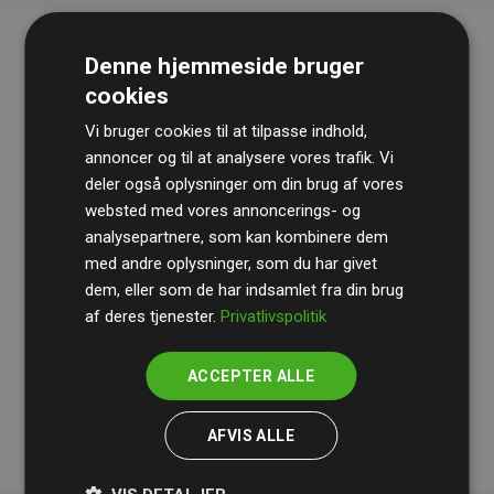
Denne hjemmeside bruger
cookies
Vi bruger cookies til at tilpasse indhold,
annoncer og til at analysere vores trafik. Vi
deler også oplysninger om din brug af vores
websted med vores annoncerings- og
Revisionshuset
BDO
gennemgår løbende vores
analysepartnere, som kan kombinere dem
beregninger og metode for at sikre gennemsigtighed
med andre oplysninger, som du har givet
og pålidelighed.
dem, eller som de har indsamlet fra din brug
Deres revision dokumenterer, at vores investeringer i
af deres tjenester.
Privatlivspolitik
klimaprojekter i gennemsnit kompenserer for
200% af
medlemmernes websites estimerede CO₂-
ACCEPTER ALLE
udledninger
.
AFVIS ALLE