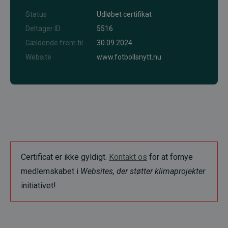
Status
Udløbet certifikat
Deltager ID
5516
Gældende frem til
30.09.2024
Website
www.fotbollsnytt.nu
Certificat er ikke gyldigt.
Kontakt os
for at fornye
medlemskabet i
Websites, der støtter klimaprojekter
initiativet!