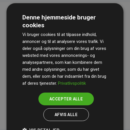
Denne hjemmeside bruger
cookies
Vi bruger cookies til at tilpasse indhold,
annoncer og til at analysere vores trafik. Vi
deler også oplysninger om din brug af vores
websted med vores annoncerings- og
Revisionshuset
BDO
gennemgår løbende vores
analysepartnere, som kan kombinere dem
beregninger og metode for at sikre gennemsigtighed
med andre oplysninger, som du har givet
og pålidelighed.
dem, eller som de har indsamlet fra din brug
Deres revision dokumenterer, at vores investeringer i
af deres tjenester.
Privatlivspolitik
klimaprojekter i gennemsnit kompenserer for
200% af
medlemmernes websites estimerede CO₂-
ACCEPTER ALLE
udledninger
.
AFVIS ALLE