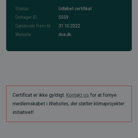
Status
Udløbet certifikat
Deltager ID
5559
Gældende frem til
31.10.2022
Website
dva.dk
Certificat er ikke gyldigt.
Kontakt os
for at fornye
medlemskabet i
Websites, der støtter klimaprojekter
initiativet!