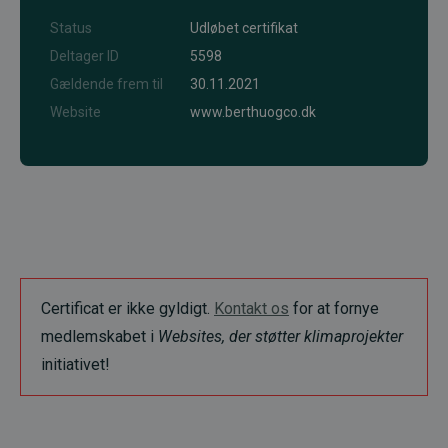
Status
Udløbet certifikat
Deltager ID
5598
Gældende frem til
30.11.2021
Website
www.berthuogco.dk
Certificat er ikke gyldigt.
Kontakt os
for at fornye
medlemskabet i
Websites, der støtter klimaprojekter
initiativet!