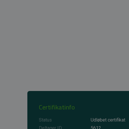
Certifikatinfo
Status
Udløbet certifikat
Deltager ID
5612