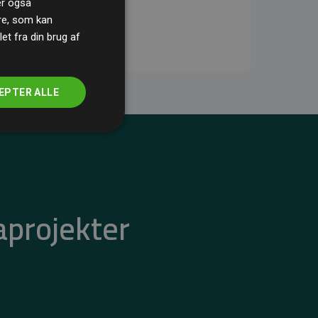
ler også
re, som kan
t fra din brug af
EPTER ALLE
aprojekter