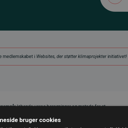
ye medlemskabet i
Websites, der støtter klimaprojekter
initiativet!
nemgår løbende vores beregninger og metode for at
g pålidelighed.
eside bruger cookies
er, at vores investeringer i klimaprojekter i