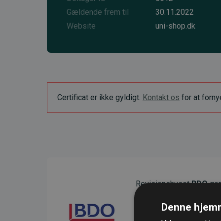
Gældende frem til
30.11.2022
Website
uni-shop.dk
Certificat er ikke gyldigt.
Kontakt os
for at forn
Revisionshuset
BDO
gen
sikre gennemsigtighed o
Denne hjemm
Deres revision dokumenter