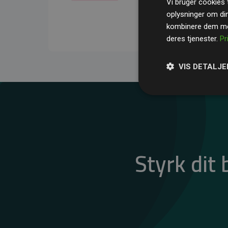
Vi bruger cookies t
gennemsnit kompensere
oplysninger om di
CO₂-udledninger
.
kombinere dem med
deres tjenester.
Pr
VIS DETALJE
Styrk dit