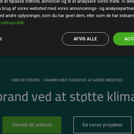
il at tilpasse indhold, annoncer og til at analysere vores trafik. Vi de
r for
200% af medlemmernes websites estimerede
n brug af vores websted med vores annoncerings- og analysepartne
 andre oplysninger, som du har givet dem, eller som de har indsamle
ivatlivspolitik
R
AFVIS ALLE
ACC
GØR EN FORSKEL - SAMMEN MED TUSINDVIS AF ANDRE WEBSITES
 brand ved at støtte klim
Tilmeld dit website
Se vores projekter