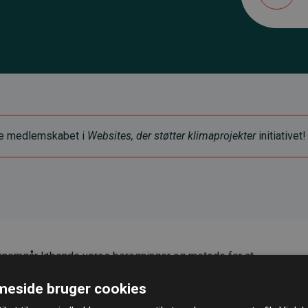
ye medlemskabet i
Websites, der støtter klimaprojekter
initiativet!
nemgår løbende vores beregninger og metode for at
g pålidelighed.
eside bruger cookies
er, at vores investeringer i klimaprojekter i