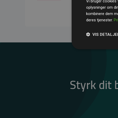
Vi bruger cookies t
gennemsnit kompensere
oplysninger om di
CO₂-udledninger
.
kombinere dem med
deres tjenester.
Pr
VIS DETALJE
Styrk dit