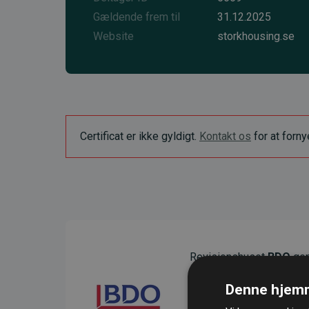
Gældende frem til
31.12.2025
Website
storkhousing.se
Certificat er ikke gyldigt.
Kontakt os
for at forn
Revisionshuset
BDO
gen
sikre gennemsigtighed o
Denne hjemm
Deres revision dokumenter