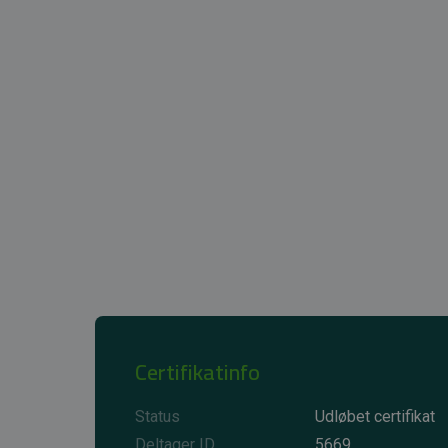
Certifikatinfo
Status
Udløbet certifikat
Deltager ID
5669