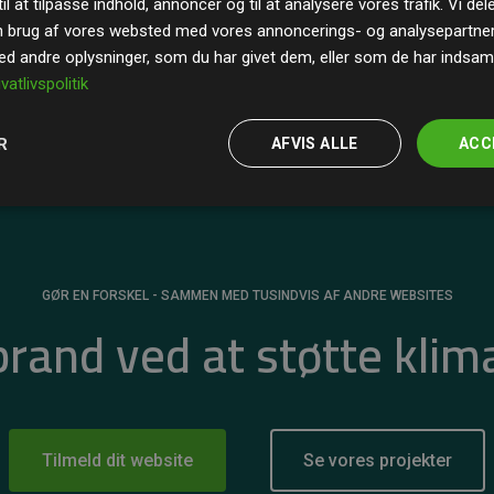
il at tilpasse indhold, annoncer og til at analysere vores trafik. Vi de
r for
200% af medlemmernes websites estimerede
n brug af vores websted med vores annoncerings- og analysepartne
 andre oplysninger, som du har givet dem, eller som de har indsamle
ivatlivspolitik
R
AFVIS ALLE
ACC
GØR EN FORSKEL - SAMMEN MED TUSINDVIS AF ANDRE WEBSITES
 brand ved at støtte klim
Tilmeld dit website
Se vores projekter