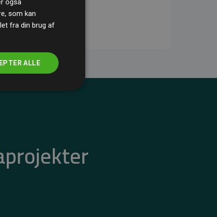
ler også
re, som kan
t fra din brug af
EPTER ALLE
aprojekter