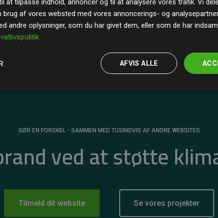
il at tilpasse indhold, annoncer og til at analysere vores trafik. Vi de
r for
200% af medlemmernes websites estimerede
n brug af vores websted med vores annoncerings- og analysepartne
 andre oplysninger, som du har givet dem, eller som de har indsamle
ivatlivspolitik
R
AFVIS ALLE
ACC
GØR EN FORSKEL - SAMMEN MED TUSINDVIS AF ANDRE WEBSITES
 brand ved at støtte klim
Tilmeld dit website
Se vores projekter