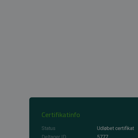
Certifikatinfo
Status
Udløbet certifikat
Deltager ID
5777