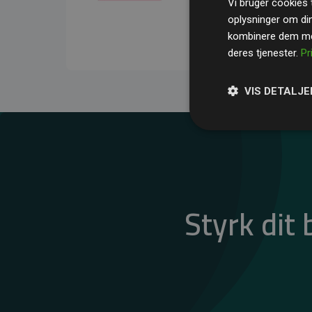
Vi bruger cookies t
gennemsnit kompensere
oplysninger om di
CO₂-udledninger
.
kombinere dem med
deres tjenester.
Pr
VIS DETALJE
Styrk dit