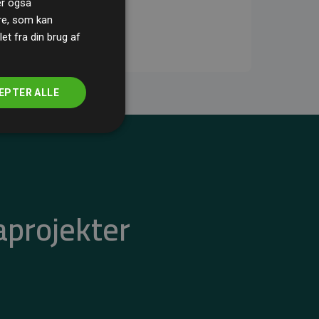
ler også
re, som kan
t fra din brug af
EPTER ALLE
aprojekter