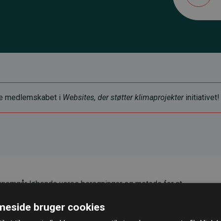
ye medlemskabet i
Websites, der støtter klimaprojekter
initiativet!
nemgår løbende vores beregninger og metode for at
g pålidelighed.
eside bruger cookies
er, at vores investeringer i klimaprojekter i