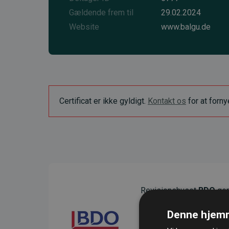
Gældende frem til
29.02.2024
Website
www.balgu.de
Certificat er ikke gyldigt.
Kontakt os
for at forn
Revisionshuset
BDO
gen
sikre gennemsigtighed o
Denne hjemm
Deres revision dokumenter