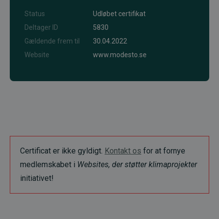
Status
Udløbet certifikat
Deltager ID
5830
Gældende frem til
30.04.2022
Website
www.modesto.se
Certificat er ikke gyldigt.
Kontakt os
for at fornye
medlemskabet i
Websites, der støtter klimaprojekter
initiativet!