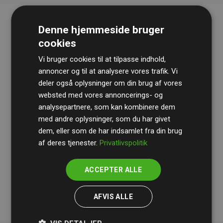
Denne hjemmeside bruger
cookies
Vi bruger cookies til at tilpasse indhold,
annoncer og til at analysere vores trafik. Vi
deler også oplysninger om din brug af vores
websted med vores annoncerings- og
Revisionshuset
BDO
gennemgår løbende vores
analysepartnere, som kan kombinere dem
beregninger og metode for at sikre gennemsigtighed
med andre oplysninger, som du har givet
og pålidelighed.
dem, eller som de har indsamlet fra din brug
Deres revision dokumenterer, at vores investeringer i
af deres tjenester.
Privatlivspolitik
klimaprojekter i gennemsnit kompenserer for
200% af
medlemmernes websites estimerede CO₂-
ACCEPTER ALLE
udledninger
.
AFVIS ALLE