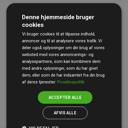
Denne hjemmeside bruger
cookies
Vi bruger cookies til at tilpasse indhold,
annoncer og til at analysere vores trafik. Vi
deler også oplysninger om din brug af vores
websted med vores annoncerings- og
Revisionshuset
BDO
gennemgår løbende vores
analysepartnere, som kan kombinere dem
beregninger og metode for at sikre gennemsigtighed
med andre oplysninger, som du har givet
og pålidelighed.
dem, eller som de har indsamlet fra din brug
Deres revision dokumenterer, at vores investeringer i
af deres tjenester.
Privatlivspolitik
klimaprojekter i gennemsnit kompenserer for
200% af
medlemmernes websites estimerede CO₂-
ACCEPTER ALLE
udledninger
.
AFVIS ALLE