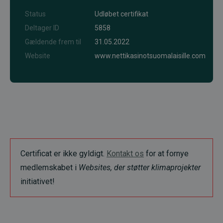
Status
Udløbet certifikat
Deltager ID
5858
Gældende frem til
31.05.2022
Website
www.nettikasinotsuomalaisille.com
Certificat er ikke gyldigt.
Kontakt os
for at fornye
medlemskabet i
Websites, der støtter klimaprojekter
initiativet!