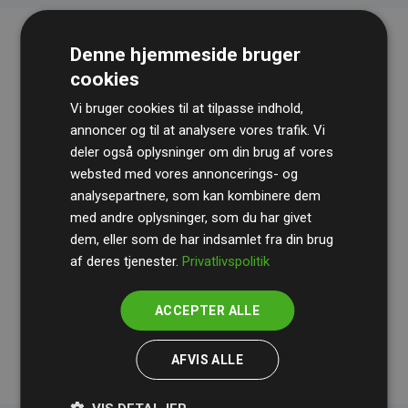
Denne hjemmeside bruger
cookies
Vi bruger cookies til at tilpasse indhold,
annoncer og til at analysere vores trafik. Vi
deler også oplysninger om din brug af vores
websted med vores annoncerings- og
Revisionshuset
BDO
gennemgår løbende vores
analysepartnere, som kan kombinere dem
beregninger og metode for at sikre gennemsigtighed
med andre oplysninger, som du har givet
og pålidelighed.
dem, eller som de har indsamlet fra din brug
Deres revision dokumenterer, at vores investeringer i
af deres tjenester.
Privatlivspolitik
klimaprojekter i gennemsnit kompenserer for
200% af
medlemmernes websites estimerede CO₂-
ACCEPTER ALLE
udledninger
.
AFVIS ALLE