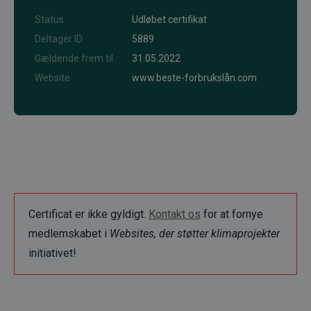
Status
Udløbet certifikat
Deltager ID
5889
Gældende frem til
31.05.2022
Website
www.beste-forbrukslån.com
Certificat er ikke gyldigt.
Kontakt os
for at fornye
medlemskabet i
Websites, der støtter klimaprojekter
initiativet!