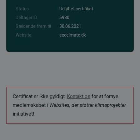
Status
Udløbet certifikat
Deltager ID
5930
Gældende frem til
30.06.2021
Website
excelmate.dk
Certificat er ikke gyldigt.
Kontakt os
for at fornye
medlemskabet i
Websites, der støtter klimaprojekter
initiativet!