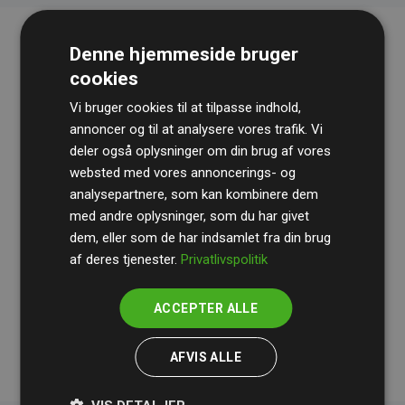
Denne hjemmeside bruger
cookies
Vi bruger cookies til at tilpasse indhold,
annoncer og til at analysere vores trafik. Vi
deler også oplysninger om din brug af vores
websted med vores annoncerings- og
Revisionshuset
BDO
gennemgår løbende vores
analysepartnere, som kan kombinere dem
beregninger og metode for at sikre gennemsigtighed
med andre oplysninger, som du har givet
og pålidelighed.
dem, eller som de har indsamlet fra din brug
Deres revision dokumenterer, at vores investeringer i
af deres tjenester.
Privatlivspolitik
klimaprojekter i gennemsnit kompenserer for
200% af
medlemmernes websites estimerede CO₂-
ACCEPTER ALLE
udledninger
.
AFVIS ALLE