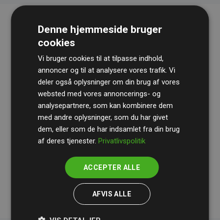
Denne hjemmeside bruger
cookies
Vi bruger cookies til at tilpasse indhold,
annoncer og til at analysere vores trafik. Vi
deler også oplysninger om din brug af vores
websted med vores annoncerings- og
Revisionshuset
BDO
gennemgår løbende vores
analysepartnere, som kan kombinere dem
beregninger og metode for at sikre gennemsigtighed
med andre oplysninger, som du har givet
og pålidelighed.
dem, eller som de har indsamlet fra din brug
Deres revision dokumenterer, at vores investeringer i
af deres tjenester.
Privatlivspolitik
klimaprojekter i gennemsnit kompenserer for
200% af
medlemmernes websites estimerede CO₂-
ACCEPTER ALLE
udledninger
.
AFVIS ALLE