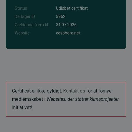
Status
Udløbet certifikat
Deltager ID
5962
Gældende frem til
31.07.2026
Website
cosphera.net
Certificat er ikke gyldigt.
Kontakt os
for at fornye
medlemskabet i
Websites, der støtter klimaprojekter
initiativet!