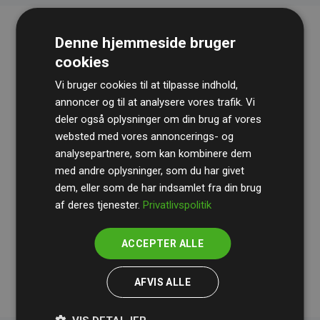
Denne hjemmeside bruger
cookies
Vi bruger cookies til at tilpasse indhold,
annoncer og til at analysere vores trafik. Vi
deler også oplysninger om din brug af vores
websted med vores annoncerings- og
Revisionshuset
BDO
gennemgår løbende vores
analysepartnere, som kan kombinere dem
beregninger og metode for at sikre gennemsigtighed
med andre oplysninger, som du har givet
og pålidelighed.
dem, eller som de har indsamlet fra din brug
Deres revision dokumenterer, at vores investeringer i
af deres tjenester.
Privatlivspolitik
klimaprojekter i gennemsnit kompenserer for
200% af
medlemmernes websites estimerede CO₂-
ACCEPTER ALLE
udledninger
.
AFVIS ALLE