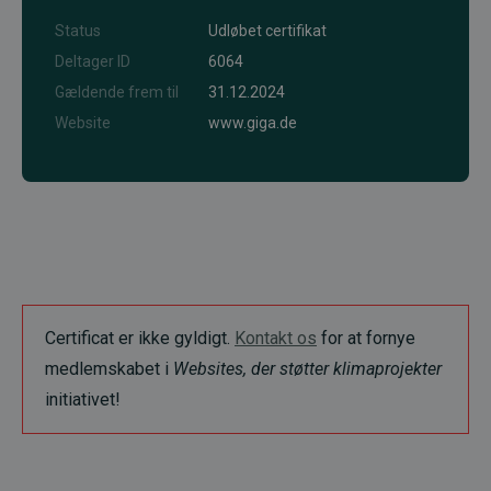
Status
Udløbet certifikat
Deltager ID
6064
Gældende frem til
31.12.2024
Website
www.giga.de
Certificat er ikke gyldigt.
Kontakt os
for at fornye
medlemskabet i
Websites, der støtter klimaprojekter
initiativet!