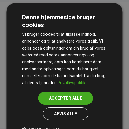
Denne hjemmeside bruger
cookies
Vi bruger cookies til at tilpasse indhold,
annoncer og til at analysere vores trafik. Vi
deler også oplysninger om din brug af vores
websted med vores annoncerings- og
Revisionshuset
BDO
gennemgår løbende vores
analysepartnere, som kan kombinere dem
beregninger og metode for at sikre gennemsigtighed
med andre oplysninger, som du har givet
og pålidelighed.
dem, eller som de har indsamlet fra din brug
Deres revision dokumenterer, at vores investeringer i
af deres tjenester.
Privatlivspolitik
klimaprojekter i gennemsnit kompenserer for
200% af
medlemmernes websites estimerede CO₂-
ACCEPTER ALLE
udledninger
.
AFVIS ALLE