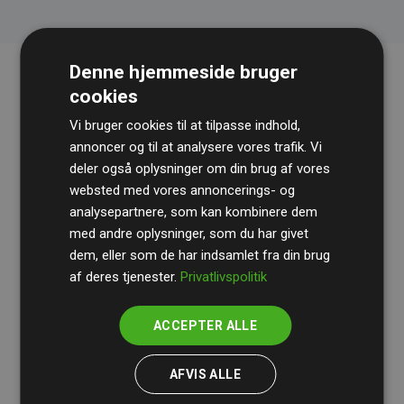
Denne hjemmeside bruger
cookies
Vi bruger cookies til at tilpasse indhold,
annoncer og til at analysere vores trafik. Vi
deler også oplysninger om din brug af vores
websted med vores annoncerings- og
Revisionshuset
BDO
gennemgår løbende vores
analysepartnere, som kan kombinere dem
med andre oplysninger, som du har givet
beregninger og metode for at sikre gennemsigtighed
dem, eller som de har indsamlet fra din brug
og pålidelighed.
af deres tjenester.
Privatlivspolitik
Deres revision dokumenterer, at vores investeringer i
klimaprojekter i gennemsnit kompenserer for
200% af
ACCEPTER ALLE
medlemmernes websites estimerede CO₂-
udledninger
.
AFVIS ALLE