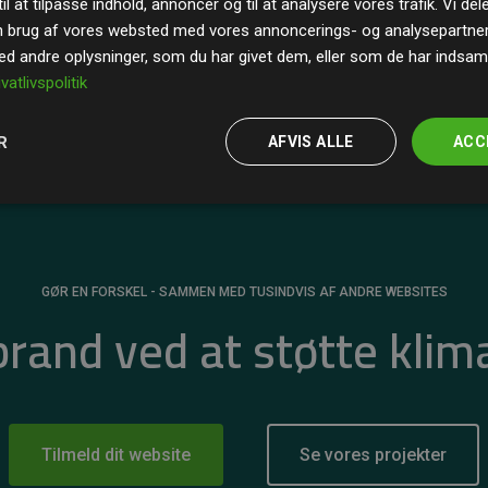
il at tilpasse indhold, annoncer og til at analysere vores trafik. Vi de
r for
200% af medlemmernes websites estimerede
n brug af vores websted med vores annoncerings- og analysepartne
 andre oplysninger, som du har givet dem, eller som de har indsamle
ivatlivspolitik
R
AFVIS ALLE
ACC
GØR EN FORSKEL - SAMMEN MED TUSINDVIS AF ANDRE WEBSITES
 brand ved at støtte klim
Tilmeld dit website
Se vores projekter