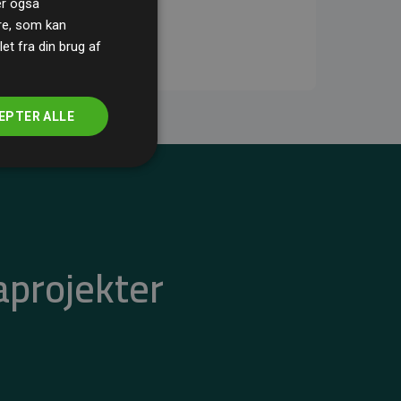
ler også
re, som kan
t fra din brug af
EPTER ALLE
aprojekter