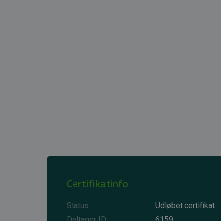
Certifikatinfo
Status
Udløbet certifikat
Deltager ID
6159