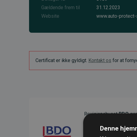
Gældende frem til
31.12.2023
Website
www.auto-protect-
Certificat er ikke gyldigt.
Kontakt os
for at forn
Revisionshuset
BDO
gen
sikre gennemsigtighed o
Denne hjemm
Deres revision dokumenter