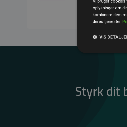
Vi bruger cookies t
gennemsnit kompensere
oplysninger om di
CO₂-udledninger
.
kombinere dem med
deres tjenester.
Pr
VIS DETALJE
Styrk dit