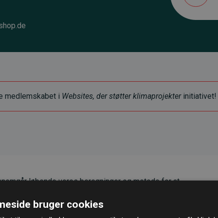
shop.de
ye medlemskabet i
Websites, der støtter klimaprojekter
initiativet!
nemgår løbende vores beregninger og metode for at
g pålidelighed.
eside bruger cookies
er, at vores investeringer i klimaprojekter i