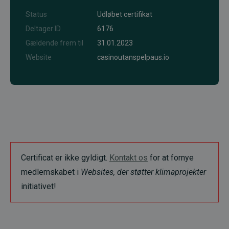
Status
Udløbet certifikat
Deltager ID
6176
Gældende frem til
31.01.2023
Website
casinoutanspelpaus.io
Certificat er ikke gyldigt.
Kontakt os
for at fornye
medlemskabet i
Websites, der støtter klimaprojekter
initiativet!