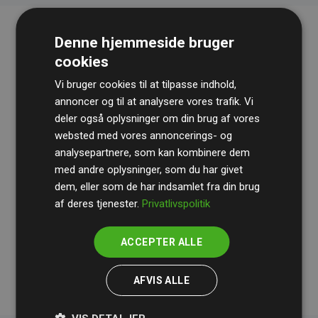
Denne hjemmeside bruger
cookies
Vi bruger cookies til at tilpasse indhold,
annoncer og til at analysere vores trafik. Vi
deler også oplysninger om din brug af vores
websted med vores annoncerings- og
Revisionshuset
BDO
gennemgår løbende vores
analysepartnere, som kan kombinere dem
beregninger og metode for at sikre gennemsigtighed
med andre oplysninger, som du har givet
og pålidelighed.
dem, eller som de har indsamlet fra din brug
Deres revision dokumenterer, at vores investeringer i
af deres tjenester.
Privatlivspolitik
klimaprojekter i gennemsnit kompenserer for
200% af
medlemmernes websites estimerede CO₂-
ACCEPTER ALLE
udledninger
.
AFVIS ALLE