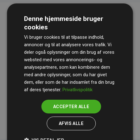
Denne hjemmeside bruger
cookies
Vi bruger cookies til at tilpasse indhold,
annoncer og til at analysere vores trafik. Vi
deler også oplysninger om din brug af vores
websted med vores annoncerings- og
Revisionshuset
BDO
gennemgår løbende vores
analysepartnere, som kan kombinere dem
beregninger og metode for at sikre gennemsigtighed
med andre oplysninger, som du har givet
og pålidelighed.
dem, eller som de har indsamlet fra din brug
Deres revision dokumenterer, at vores investeringer i
af deres tjenester.
Privatlivspolitik
klimaprojekter i gennemsnit kompenserer for
200% af
medlemmernes websites estimerede CO₂-
ACCEPTER ALLE
udledninger
.
AFVIS ALLE