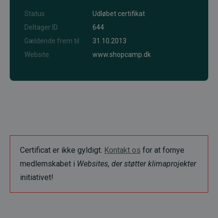
Status
Udløbet certifikat
Deltager ID
644
Gældende frem til
31.10.2013
Website
www.shopcamp.dk
Certificat er ikke gyldigt.
Kontakt os
for at fornye
medlemskabet i
Websites, der støtter klimaprojekter
initiativet!