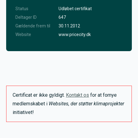
Status
Udløbet certifikat
Deltager ID
647
Gældende frem til
30.11.2012
Website
www.pricecity.dk
Certificat er ikke gyldigt.
Kontakt os
for at fornye
medlemskabet i
Websites, der støtter klimaprojekter
initiativet!