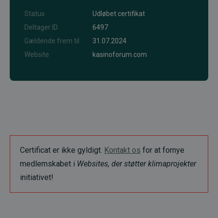
Status
Udløbet certifikat
Deltager ID
6497
Gældende frem til
31.07.2024
Website
kasinoforum.com
Certificat er ikke gyldigt.
Kontakt os
for at fornye
medlemskabet i
Websites, der støtter klimaprojekter
initiativet!