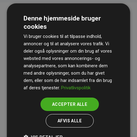
Denne hjemmeside bruger
cookies
Vi bruger cookies til at tilpasse indhold,
annoncer og til at analysere vores trafik. Vi
deler også oplysninger om din brug af vores
websted med vores annoncerings- og
Revisionshuset
BDO
gennemgår løbende vores
analysepartnere, som kan kombinere dem
beregninger og metode for at sikre gennemsigtighed
med andre oplysninger, som du har givet
og pålidelighed.
dem, eller som de har indsamlet fra din brug
Deres revision dokumenterer, at vores investeringer i
af deres tjenester.
Privatlivspolitik
klimaprojekter i gennemsnit kompenserer for
200% af
medlemmernes websites estimerede CO₂-
ACCEPTER ALLE
udledninger
.
AFVIS ALLE