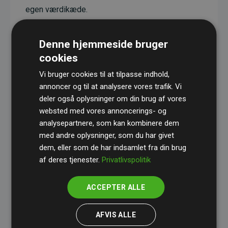
egen værdikæde.
Projekterne har en dokumenteret CO₂-
reducerende effekt, som i gennemsnit svarer til
Denne hjemmeside bruger
dobbelt så meget CO₂ som den estimerede
cookies
udledning fra hjemmesiden.
Vi bruger cookies til at tilpasse indhold,
Alle projekter er verificeret gennem
Gold
annoncer og til at analysere vores trafik. Vi
deler også oplysninger om din brug af vores
Standard
– en international ordning, der sikrer høj
websted med vores annoncerings- og
kvalitet og gennemsigtighed i klimainvesteringer.
analysepartnere, som kan kombinere dem
Du kan læse mere om de konkrete projekter
her.
med andre oplysninger, som du har givet
dem, eller som de har indsamlet fra din brug
af deres tjenester.
Privatlivspolitik
ACCEPTER ALLE
initiativet Websites, der støtter klimaprojekter
AFVIS ALLE