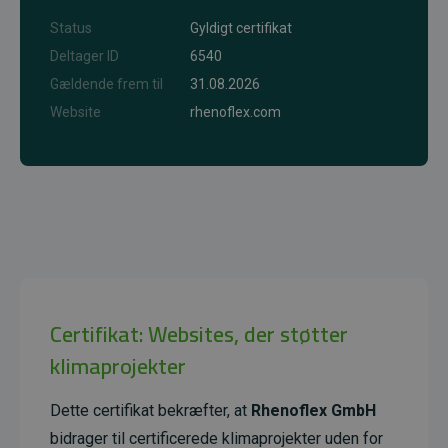
Status
Gyldigt certifikat
Deltager ID
6540
Gældende frem til
31.08.2026
Website
rhenoflex.com
Certifikat: Websites, der støtter
klimaprojekter
Dette certifikat bekræfter, at
Rhenoflex GmbH
bidrager til certificerede klimaprojekter uden for