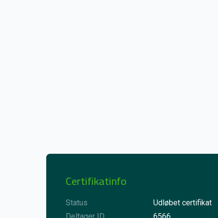
Certifikatinfo
Status
Udløbet certifikat
Deltager ID
6566