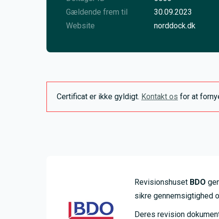
Gældende frem til
30.09.2023
Website
norddock.dk
Certificat er ikke gyldigt.
Kontakt os
for at forn
Revisionshuset
BDO
gen
sikre gennemsigtighed o
Deres revision dokumenter