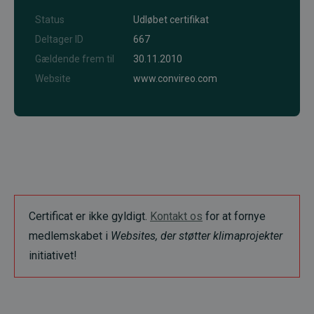
Status
Udløbet certifikat
Deltager ID
667
Gældende frem til
30.11.2010
Website
www.convireo.com
Certificat er ikke gyldigt.
Kontakt os
for at fornye
medlemskabet i
Websites, der støtter klimaprojekter
initiativet!