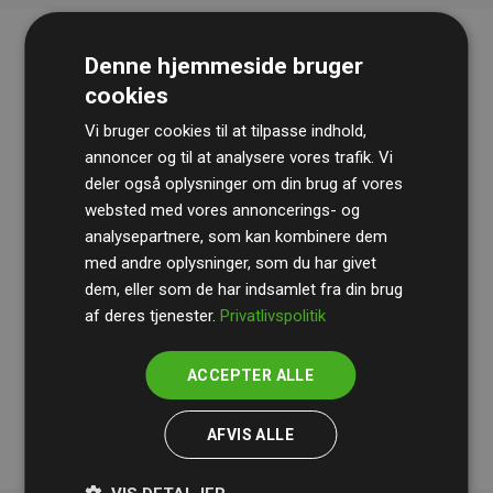
Denne hjemmeside bruger
cookies
Vi bruger cookies til at tilpasse indhold,
annoncer og til at analysere vores trafik. Vi
deler også oplysninger om din brug af vores
websted med vores annoncerings- og
Revisionshuset
BDO
gennemgår løbende vores
analysepartnere, som kan kombinere dem
beregninger og metode for at sikre gennemsigtighed
med andre oplysninger, som du har givet
og pålidelighed.
dem, eller som de har indsamlet fra din brug
Deres revision dokumenterer, at vores investeringer i
af deres tjenester.
Privatlivspolitik
klimaprojekter i gennemsnit kompenserer for
200% af
medlemmernes websites estimerede CO₂-
ACCEPTER ALLE
udledninger
.
AFVIS ALLE